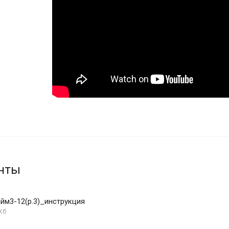
нты
айм3-12(р.3)_инструкция
Кб