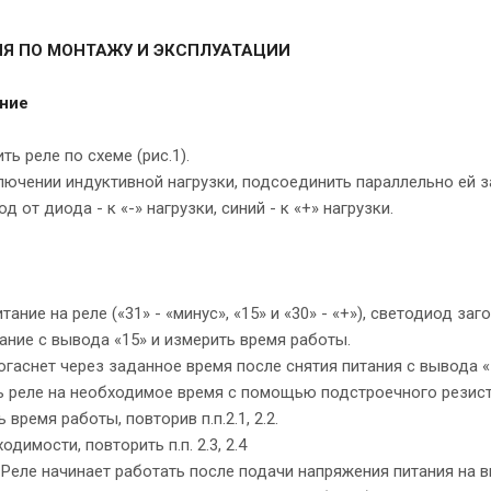
Я ПО МОНТАЖУ И ЭКСПЛУАТАЦИИ
ние
ть реле по схеме (рис.1).
лючении индуктивной нагрузки, подсоединить параллельно ей 
 от диода - к «-» нагрузки, синий - к «+» нагрузки.
тание на реле («31» - «минус», «15» и «30» - «+»), светодиод заго
тание с вывода «15» и измерить время работы.
гаснет через заданное время после снятия питания с вывода «
ть реле на необходимое время с помощью подстроечного резист
 время работы, повторив п.п.2.1, 2.2.
одимости, повторить п.п. 2.3, 2.4
Реле начинает работать после подачи напряжения питания на в