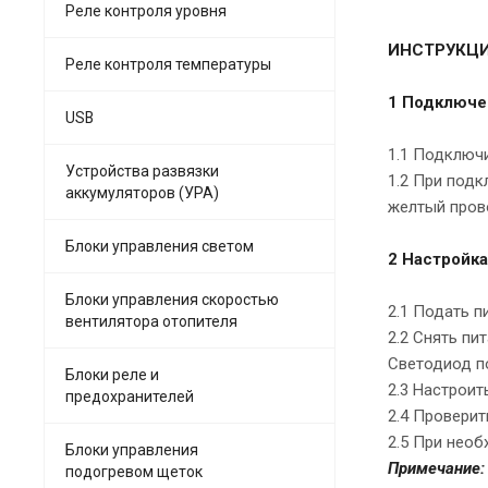
Реле контроля уровня
ИНСТРУКЦИ
Реле контроля температуры
1 Подключе
USB
1.1 Подключи
Устройства развязки
1.2 При подк
аккумуляторов (УРА)
желтый провод
Блоки управления светом
2 Настройка
Блоки управления скоростью
2.1 Подать пи
вентилятора отопителя
2.2 Снять пи
Светодиод по
Блоки реле и
2.3 Настрои
предохранителей
2.4 Проверить
2.5 При необх
Блоки управления
Примечание:
подогревом щеток