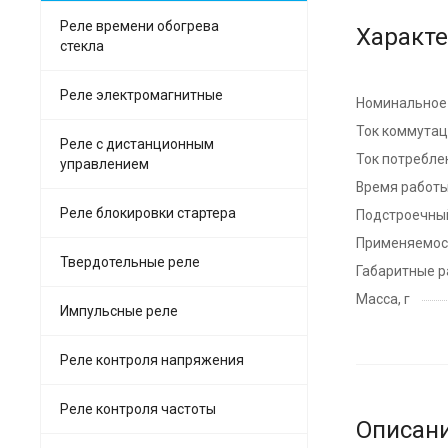
Реле времени обогрева
Характ
стекла
Реле электромагнитные
Номинальное 
Ток коммутац
Реле с дистанционным
Ток потребле
управлением
Время работы
Реле блокировки стартера
Подстроечный
Применяемос
Твердотельные реле
Габаритные р
Масса, г
Импульсные реле
Реле контроля напряжения
Реле контроля частоты
Описан