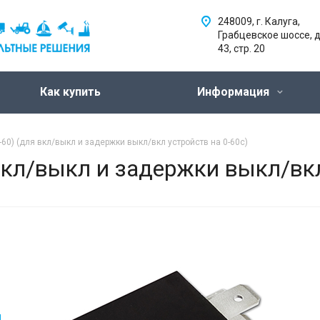
248009, г. Калуга,
Грабцевское шоссе, д
43, стр. 20
Как купить
Информация
60) (для вкл/выкл и задержки выкл/вкл устройств на 0-60с)
кл/выкл и задержки выкл/вкл