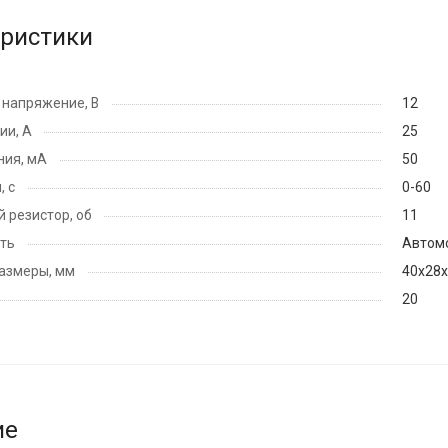
еристики
напряжение, В
12
ии, А
25
ния, мА
50
, с
0-60
 резистор, об
11
ть
Автомо
азмеры, мм
40х28
20
ие