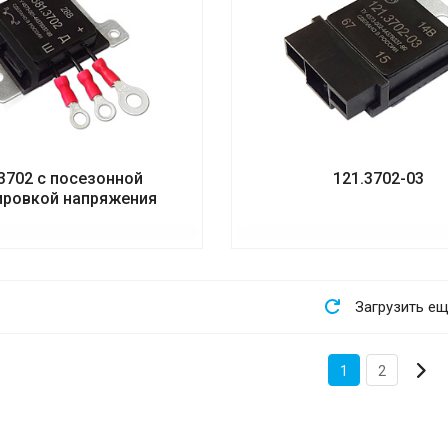
3702 с посезонной
121.3702-03
ировкой напряжения
Загрузить е
1
2