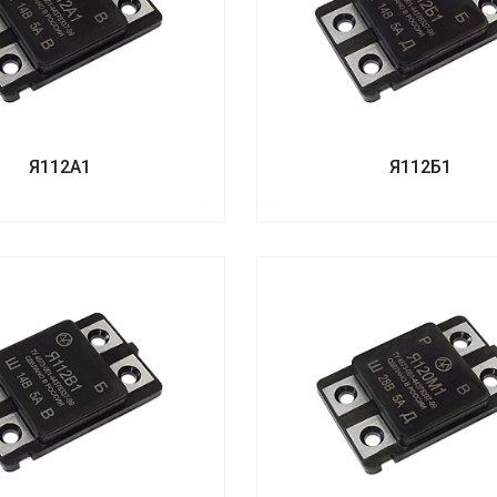
Я112А1
Я112Б1