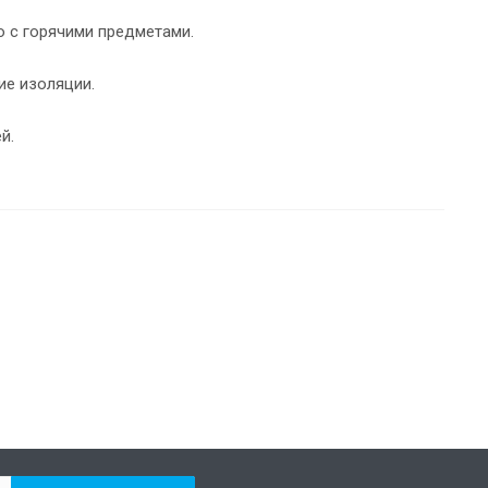
о с горячими предметами.
ие изоляции.
й.