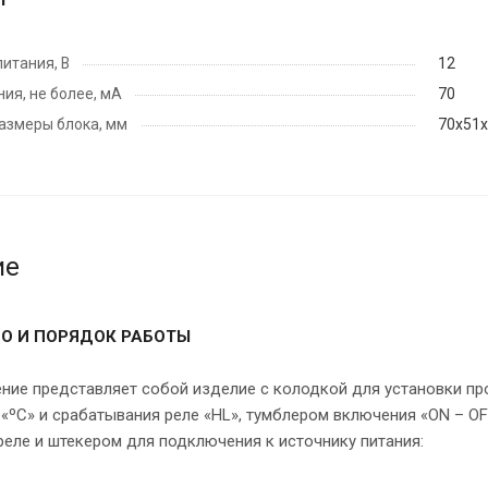
итания, В
12
ия, не более, мА
70
азмеры блока, мм
70х51
ие
О И ПОРЯДОК РАБОТЫ
ние представляет собой изделие с колодкой для установки п
«ºС» и срабатывания реле «HL», тумблером включения «ON – OFF
еле и штекером для подключения к источнику питания: