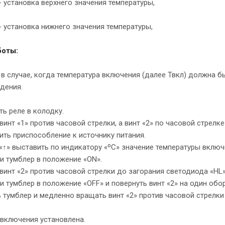
 - установка верхнего значения температуры,
 - установка нижнего значения температуры,
боты:
 в случае, когда температура включения (далее Твкл) должна б
дения.
ь реле в колодку.
инт «1» против часовой стрелки, а винт «2» по часовой стрелк
ть приспособление к источнику питания.
↑» выставить по индикатору «ºС» значение температуры включ
и тумблер в положение «ON».
инт «2» против часовой стрелки до загорания светодиода «HL»
 тумблер в положение «OFF» и повернуть винт «2» на один обор
тумблер и медленно вращать винт «2» против часовой стрелки
 включения установлена.