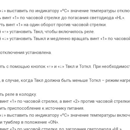
↓» выставить по индикатору «ºС» значение температуры отклю
винт «1» по часовой стрелке до погасания светодиода «HL».
ь винт «1» на один оборот против часовой стрелки.
«↑» установить Твкл, чтобы включилось реле.
«↓» установить Твыкл и медленно вращать винт «1» по часовой
 отключения установлена.
ть с помощью кнопок «↑» и «↓» Твкл и Тоткл. При необходимос
 в случае, когда Твкл должна быть меньше Тоткл – режим нагре
ь реле в колодку.
инт «1» по часовой стрелке, а винт «2» против часовой стрелк
ть приспособление к источнику питания.
↓» выставить по индикатору «ºС» значение температуры включ
и тумблер в положение «ON».
инт «2» по часовой стрелке до загорания светодиода «HL».