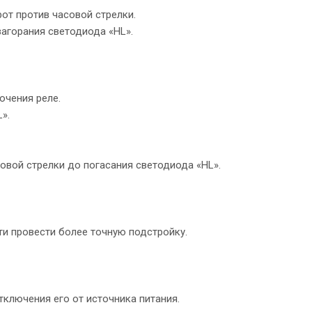
от против часовой стрелки.
загорания светодиода «HL».
ючения реле.
».
овой стрелки до погасания светодиода «HL».
ти провести более точную подстройку.
ключения его от источника питания.