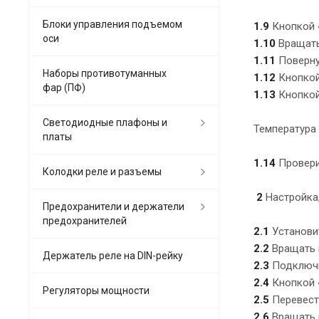
Блоки управления подъемом
1.9
Кнопкой «
оси
1.10
Вращать 
1.11
Повернут
Наборы противотуманных
1.12
Кнопкой 
фар (ПФ)
1.13
Кнопкой 
Светодиодные плафоны и
Температура
платы
1.14
Провери
Колодки реле и разъемы
2
Настройка,
Предохранители и держатели
предохранителей
2.1
Установит
2.2
Вращать в
Держатель реле на DIN-рейку
2.3
Подключи
2.4
Кнопкой «
Регуляторы мощности
2.5
Перевест
2.6
Вращать в