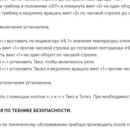
 тумблер в положение «OFF» и повернуть винт «2» на один обор
тумблер и медленно вращать винт «2» по часовой стрелке до 
 включения установлена.
↑» выставить по индикатору «HL1» значение температуры откл
винт «1» против часовой стрелки до погасания светодиода «HL
ь винт «1» на один оборот по часовой стрелке.
«↓» установить Твкл, чтобы включилось реле.
«↑» установить Твыкл и медленно вращать винт «1» против час
 отключения установлена.
ть с помощью кнопок «↓» и «↑» Твкл и Тоткл. При необходимос
Я ПО ТЕХНИКЕ БЕЗОПАСНОСТИ.
ы по техническому обслуживанию прибора производить после от