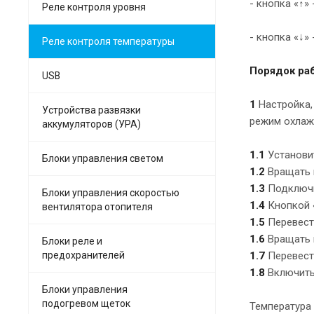
- кнопка «↑»
Реле контроля уровня
- кнопка «↓»
Реле контроля температуры
Порядок ра
USB
1
Настройка,
Устройства развязки
режим охлаж
аккумуляторов (УРА)
1.1
Установит
Блоки управления светом
1.2
Вращать в
1.3
Подключи
Блоки управления скоростью
1.4
Кнопкой «
вентилятора отопителя
1.5
Перевест
1.6
Вращать в
Блоки реле и
предохранителей
1.7
Перевести
1.8
Включить 
Блоки управления
подогревом щеток
Температура