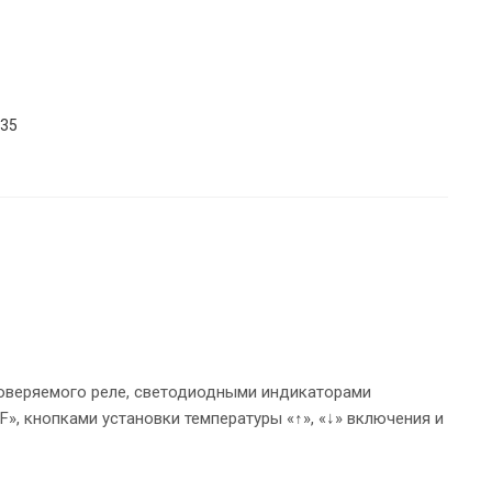
х35
роверяемого реле, светодиодными индикаторами
», кнопками установки температуры «↑», «↓» включения и