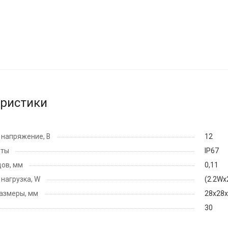
еристики
напряжение, В
12
иты
IP67
ов, мм
0,11
нагрузка, W
(2.2Wх
азмеры, мм
28х28
30