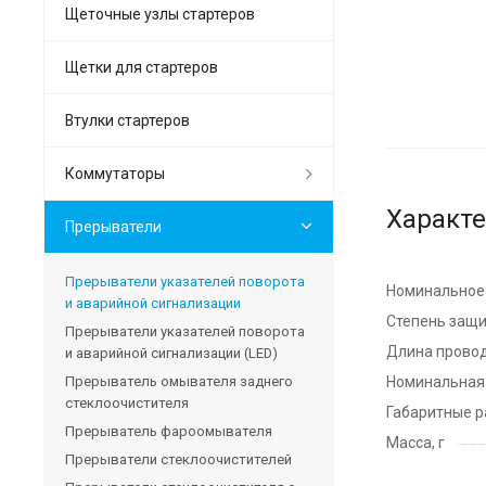
Щеточные узлы стартеров
Щетки для стартеров
Втулки стартеров
Коммутаторы
Характ
Прерыватели
Прерыватели указателей поворота
Номинальное 
и аварийной сигнализации
Степень защ
Прерыватели указателей поворота
Длина провод
и аварийной сигнализации (LED)
Прерыватель омывателя заднего
Номинальная 
стеклоочистителя
Габаритные р
Прерыватель фароомывателя
Масса, г
Прерыватели стеклоочистителей