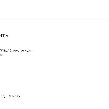
нты
091(р.1)_инструкция
Кб
ад к списку