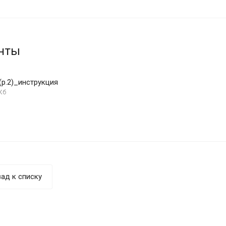
нты
(р.2)_инструкция
Кб
ад к списку