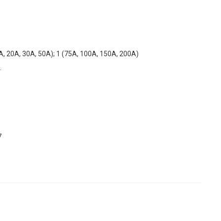
А, 20А, 30А, 50А); 1 (75А, 100А, 150А, 200А)
.
7