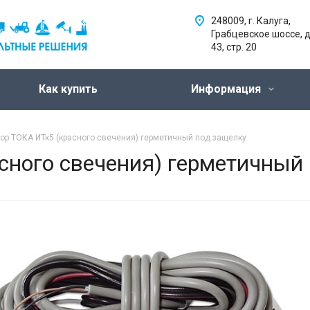
248009, г. Калуга,
Грабцевское шоссе, д
43, стр. 20
Как купить
Информация
ор ТОКА ИТк5 (красного свечения) герметичный под защелку
сного свечения) герметичный