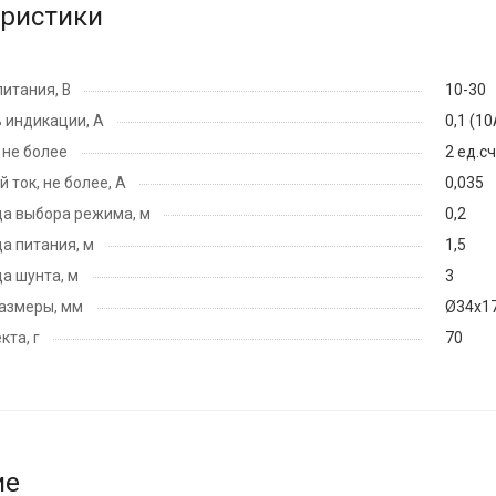
еристики
итания, В
10-30
 индикации, А
0,1 (10
 не более
2 ед.сч
 ток, не более, А
0,035
а выбора режима, м
0,2
а питания, м
1,5
а шунта, м
3
азмеры, мм
Ø34х1
кта, г
70
ие