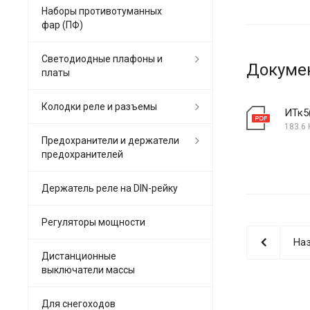
Наборы противотуманных
фар (ПФ)
Светодиодные плафоны и
Докуме
платы
Колодки реле и разъемы
ИТк5
183.6 
Предохранители и держатели
предохранителей
Держатель реле на DIN-рейку
Регуляторы мощности
Наз
Дистанционные
выключатели массы
Для снегоходов