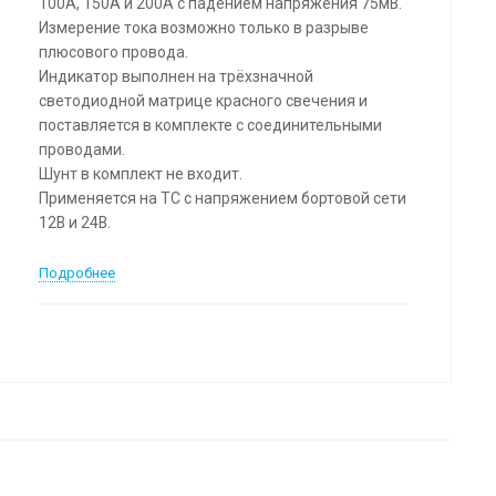
100А, 150А и 200А с падением напряжения 75мВ.
Измерение тока возможно только в разрыве
плюсового провода.
Индикатор выполнен на трёхзначной
светодиодной матрице красного свечения и
поставляется в комплекте с соединительными
проводами.
Шунт в комплект не входит.
Применяется на ТС с напряжением бортовой сети
12В и 24В.
Подробнее