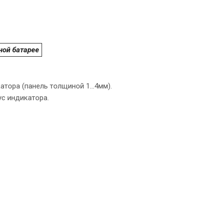
ной батарее
тора (панель толщиной 1...4мм).
ус индикатора.