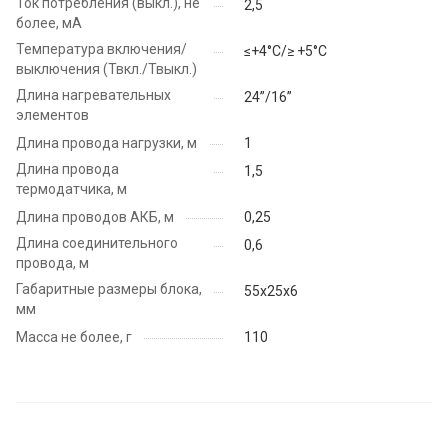
Ток потребления (выкл.), не
2,5
более, мА
Температура включения/
≤+4°С/≥ +5°С
выключения (Твкл./Твыкл.)
Длина нагревательных
24”/16”
элементов
Длина провода нагрузки, м
1
Длина провода
1,5
термодатчика, м
Длина проводов АКБ, м
0,25
Длина соединительного
0,6
провода, м
Габаритные размеры блока,
55х25х6
мм
Масса не более, г
110